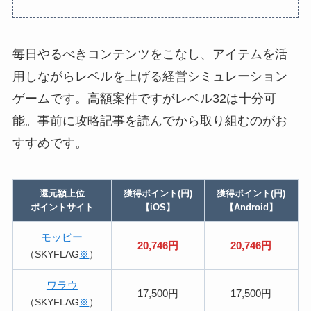
毎日やるべきコンテンツをこなし、アイテムを活
用しながらレベルを上げる経営シミュレーション
ゲームです。高額案件ですがレベル32は十分可
能。事前に攻略記事を読んでから取り組むのがお
すすめです。
還元額上位
獲得ポイント(円)
獲得ポイント(円)
ポイントサイト
【iOS】
【Android】
モッピー
20,746円
20,746円
（SKYFLAG
※
）
ワラウ
17,500円
17,500円
（SKYFLAG
※
）