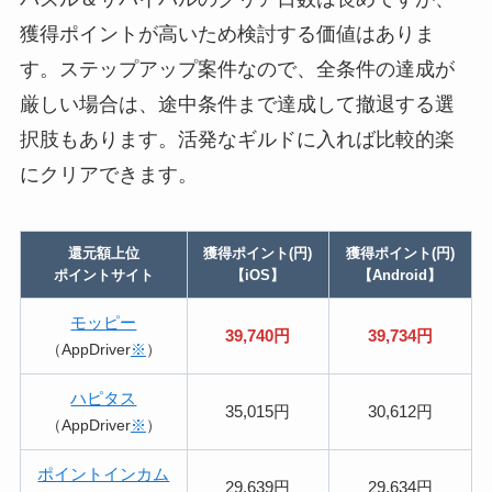
獲得ポイントが高いため検討する価値はありま
す。ステップアップ案件なので、全条件の達成が
厳しい場合は、途中条件まで達成して撤退する選
択肢もあります。活発なギルドに入れば比較的楽
にクリアできます。
還元額上位
獲得ポイント(円)
獲得ポイント(円)
ポイントサイト
【iOS】
【Android】
モッピー
39,740円
39,734円
（AppDriver
※
）
ハピタス
35,015円
30,612円
（AppDriver
※
）
ポイントインカム
29,639円
29,634円