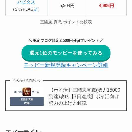
ハピタス
5,904円
4,906円
（SKYFLAG
※
）
三國志 真戦 ポイント比較表
＼認定ブログ限定2,500円分ptプレゼント／
還元1位のモッピーを使ってみる
モッピー新規登録キャンペーン詳細
あわせて読みたい
【ポイ活】三國志真戦(勢力15000
到達)攻略【7日達成】ポイ活向け
勢力の上げ方解説