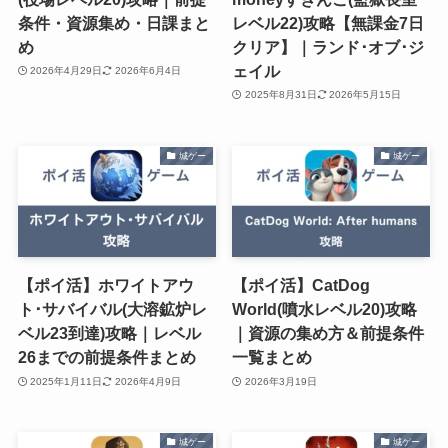
条件・資源集め・日課まと
レベル22)攻略【無課金7日
め
クリア】｜ランド･オブ･ジ
ェイル
2026年4月29日
2026年6月4日
2025年8月31日
2026年5月15日
城ゲー
城ゲー
【ポイ活】ホワイトアウ
【ポイ活】CatDog
ト･サバイバル(大溶鉱炉レ
World(噴水レベル20)攻略
ベル23到達)攻略｜レベル
｜資源の集め方＆前提条件
26までの前提条件まとめ
一覧まとめ
2025年1月11日
2026年4月9日
2026年3月19日
城ゲー
城ゲー