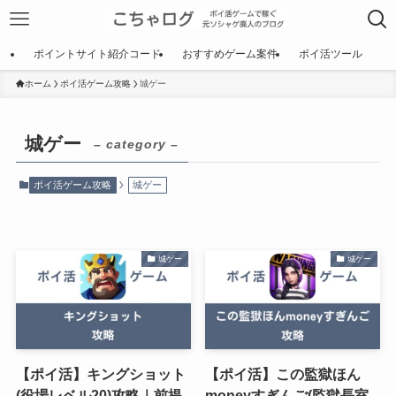
ポイントサイト紹介コード
おすすめゲーム案件
ポイ活ツール
ホーム
ポイ活ゲーム攻略
城ゲー
城ゲー
– category –
ポイ活ゲーム攻略
城ゲー
城ゲー
城ゲー
【ポイ活】キングショット
【ポイ活】この監獄ほん
(役場レベル20)攻略｜前提
moneyすぎんご(監獄長室