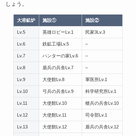
しょう。
大溶鉱炉
施設①
施設②
Lv.5
英雄ロビーLv.1
民家3Lv.3
Lv.6
鉄鉱工場Lv.5
–
Lv.7
ハンターの家Lv.6
–
Lv.8
盾兵の兵舎Lv.7
–
Lv.9
大使館Lv.8
軍医所Lv.1
Lv.10
弓兵の兵舎Lv.9
科学研究所Lv.1
Lv.11
大使館Lv.10
槍兵の兵舎Lv.10
Lv.12
大使館Lv.11
司令部Lv.1
Lv.13
大使館Lv.12
盾兵の兵舎Lv.12