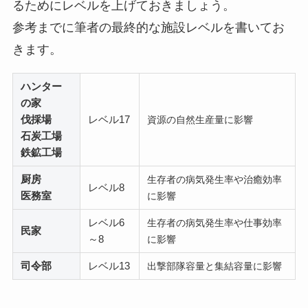
るためにレベルを上げておきましょう。
参考までに筆者の最終的な施設レベルを書いてお
きます。
ハンター
の家
伐採場
レベル17
資源の自然生産量に影響
石炭工場
鉄鉱工場
厨房
生存者の病気発生率や治癒効率
レベル8
医務室
に影響
レベル6
生存者の病気発生率や仕事効率
民家
～8
に影響
司令部
レベル13
出撃部隊容量と集結容量に影響