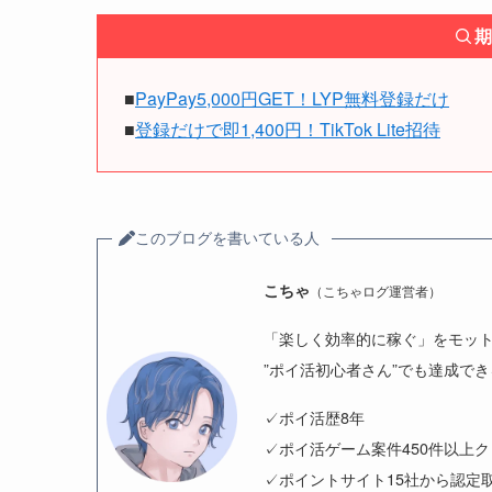
期
■
PayPay5,000円GET！LYP無料登録だけ
■
登録だけで即1,400円！TikTok Lite招待
このブログを書いている人
こちゃ
（こちゃログ運営者）
「楽しく効率的に稼ぐ」をモッ
”ポイ活初心者さん”でも達成で
✓ポイ活歴8年
✓ポイ活ゲーム案件450件以上
✓ポイントサイト15社から認定