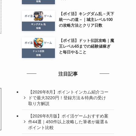
【ポイ活】キングダム乱－天下
統一への道－｜城主レベル100
の攻略方法とクリア日数
【ポイ活】ドット伝説攻略｜魔
王レベル65までの経験値稼ぎ
と毎日やること
注目記事
【2026年8月】ポイントインカム紹介コー
ドで最大3220円！登録方法＆特典の受け
取り方解説
【2026年8月版】ポイ活ゲームおすすめ案
件44選｜450件以上攻略した筆者が厳選＆
ポイント比較