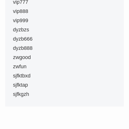
vip777
vip888
vip999
dyzbzs
dyzb666
dyzb888
zwgood
zwfun
sjfktbxd
sjfktap
sjfkgzh