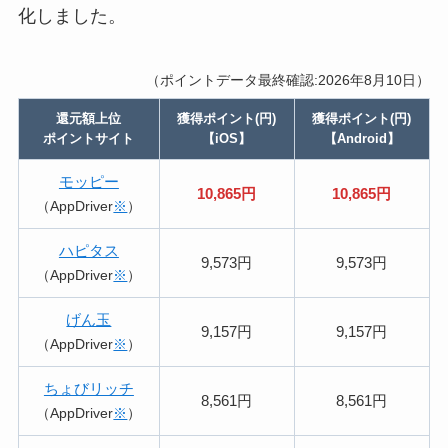
化しました。
（ポイントデータ最終確認:2026年8月10日）
還元額上位
獲得ポイント(円)
獲得ポイント(円)
ポイントサイト
【iOS】
【Android】
モッピー
10,865円
10,865円
（AppDriver
※
）
ハピタス
9,573円
9,573円
（AppDriver
※
）
げん玉
9,157円
9,157円
（AppDriver
※
）
ちょびリッチ
8,561円
8,561円
（AppDriver
※
）