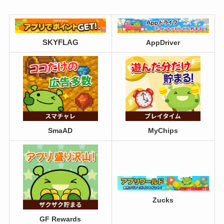
SKYFLAG
AppDriver
SmaAD
MyChips
Zucks
GF Rewards