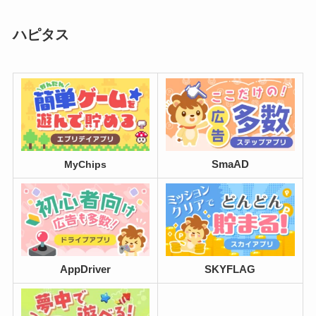
ハピタス
SmaAD
MyChips
AppDriver
SKYFLAG