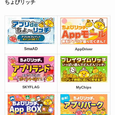
ちょびリッチ
SmaAD
AppDriver
SKYFLAG
MyChips