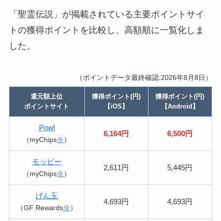
「聖霊伝説」が掲載されている主要ポイントサイ
トの獲得ポイントを比較し、高額順に一覧化しま
した。
（ポイントデータ最終確認:2026年8月8日）
還元額上位
獲得ポイント(円)
獲得ポイント(円)
ポイントサイト
【iOS】
【Android】
Powl
6,164円
6,500円
（myChips
※
）
モッピー
2,611円
5,445円
（myChips
※
）
げん玉
4,693円
4,693円
（GF Rewards
※
）