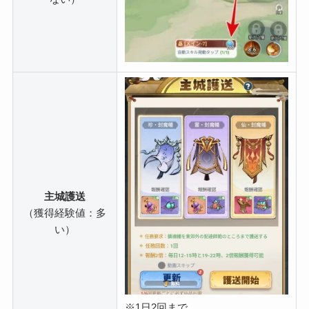
主城護送
（獲得経験値：多
い）
※1日2回まで