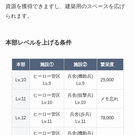
資源を獲得できますし、建築用のスペースを広げ
られます。
本部レベルを上げる条件
本部
施設①
施設②
繁栄度
ヒーロー管区
兵舎(機動兵)
Lv.10
29,000
Lv.9
Lv.9
ヒーロー管区
兵舎(狙撃兵)
Lv.11
メモ忘れ
Lv.10
Lv.10
ヒーロー管区
兵舎(歩兵)
Lv.12
78,000
Lv.11
Lv.11
ヒーロー管区
兵舎(機動兵)