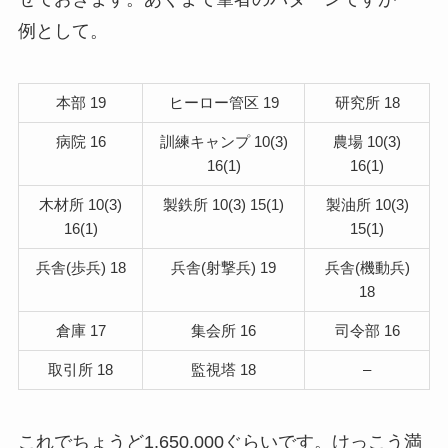
例として。
本部 19
ヒーロー管区 19
研究所 18
病院 16
訓練キャンプ 10(3)
農場 10(3)
16(1)
16(1)
木材所 10(3)
製鉄所 10(3) 15(1)
製油所 10(3)
16(1)
15(1)
兵舎(歩兵) 18
兵舎(射撃兵) 19
兵舎(機動兵)
18
倉庫 17
集会所 16
司令部 16
取引所 18
監視塔 18
–
これでちょうど1,650,000ぐらいです。けっこう満