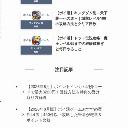
【ポイ活】キングダム乱－天下
統一への道－｜城主レベル100
の攻略方法とクリア日数
【ポイ活】ドット伝説攻略｜魔
王レベル65までの経験値稼ぎ
と毎日やること
注目記事
【2026年8月】ポイントインカム紹介コー
ドで最大3220円！登録方法＆特典の受け
取り方解説
【2026年8月版】ポイ活ゲームおすすめ案
件44選｜450件以上攻略した筆者が厳選＆
ポイント比較