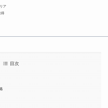
クリア
取得
目次
略