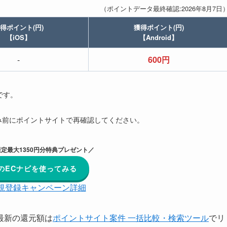
（ポイントデータ最終確認:2026年8月7日
得ポイント(円)
獲得ポイント(円)
【iOS】
【Android】
-
600円
です。
み前にポイントサイトで再確認してください。
定最大1350円分特典プレゼント／
のECナビを使ってみる
規登録キャンペーン詳細
最新の還元額は
ポイントサイト案件 一括比較・検索ツール
でリ