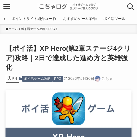
ポイントサイト紹介コード
おすすめゲーム案件
ポイ活ツール
ホーム
ポイ活ゲーム攻略
RPG
【ポイ活】XP Hero(第2章ステージ4クリ
ア)攻略｜2日で達成した進め方と英雄強
化
PR
2026年5月30日
こちゃ
ポイ活ゲーム攻略
RPG