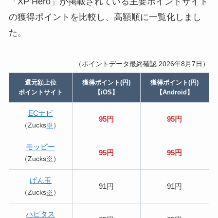
「XP Hero」が掲載されている主要ポイントサイト
の獲得ポイントを比較し、高額順に一覧化しまし
た。
（ポイントデータ最終確認:2026年8月7日）
還元額上位
獲得ポイント(円)
獲得ポイント(円)
ポイントサイト
【iOS】
【Android】
ECナビ
95円
95円
（Zucks
※
）
モッピー
95円
95円
（Zucks
※
）
げん玉
91円
91円
（Zucks
※
）
ハピタス