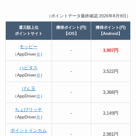
（ポイントデータ最終確認:2026年8月9日）
還元額上位
獲得ポイント(円)
獲得ポイント(円)
ポイントサイト
【iOS】
【Android】
モッピー
-
3,997円
（AppDriver
※
）
ハピタス
-
3,522円
（AppDriver
※
）
げん玉
-
3,368円
（AppDriver
※
）
ちょびリッチ
-
3,149円
（AppDriver
※
）
ポイントインカム
-
2,981円