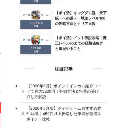
【ポイ活】キングダム乱－天下
統一への道－｜城主レベル100
の攻略方法とクリア日数
【ポイ活】ドット伝説攻略｜魔
王レベル65までの経験値稼ぎ
と毎日やること
注目記事
【2026年8月】ポイントインカム紹介コー
ドで最大3220円！登録方法＆特典の受け
取り方解説
【2026年8月版】ポイ活ゲームおすすめ案
件44選｜450件以上攻略した筆者が厳選＆
ポイント比較