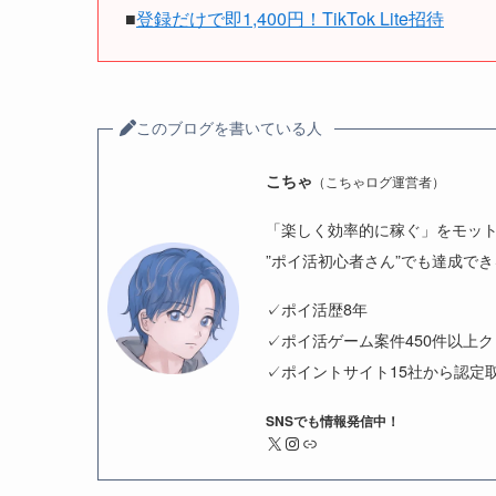
■
登録だけで即1,400円！TikTok Lite招待
このブログを書いている人
こちゃ
（こちゃログ運営者）
「楽しく効率的に稼ぐ」をモッ
”ポイ活初心者さん”でも達成で
✓ポイ活歴8年
✓ポイ活ゲーム案件450件以上
✓ポイントサイト15社から認定
SNSでも情報発信中！
X
Instagram
リンク