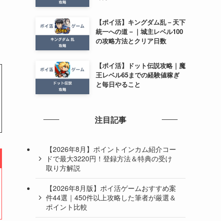
【ポイ活】キングダム乱－天下
統一への道－｜城主レベル100
の攻略方法とクリア日数
【ポイ活】ドット伝説攻略｜魔
王レベル65までの経験値稼ぎ
と毎日やること
注目記事
【2026年8月】ポイントインカム紹介コー
ドで最大3220円！登録方法＆特典の受け
取り方解説
【2026年8月版】ポイ活ゲームおすすめ案
件44選｜450件以上攻略した筆者が厳選＆
ポイント比較