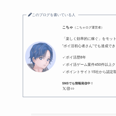
このブログを書いている人
こちゃ
（こちゃログ運営者）
「楽しく効率的に稼ぐ」をモッ
”ポイ活初心者さん”でも達成で
✓ポイ活歴8年
✓ポイ活ゲーム案件450件以上
✓ポイントサイト15社から認定
SNSでも情報発信中！
X
Instagram
リンク