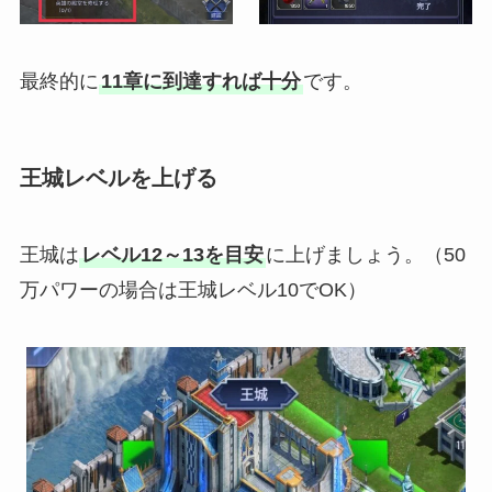
最終的に
11章に到達すれば十分
です。
王城レベルを上げる
王城は
レベル12～13を目安
に上げましょう。（50
万パワーの場合は王城レベル10でOK）