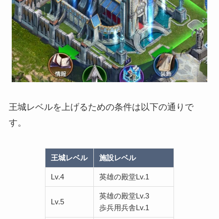
王城レベルを上げるための条件は以下の通りで
す。
王城レベル
施設レベル
Lv.4
英雄の殿堂Lv.1
英雄の殿堂Lv.3
Lv.5
歩兵用兵舎Lv.1