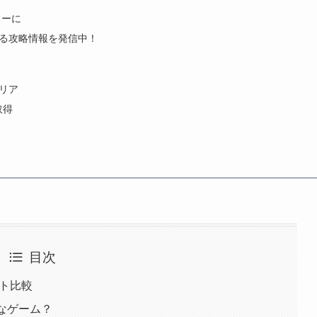
トーに
きる攻略情報を発信中！
クリア
取得
目次
ポイント比較
はどんなゲーム？