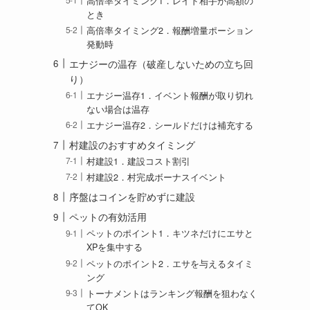
高倍率タイミング1．レイド相手が高額の
とき
高倍率タイミング2．報酬増量ポーション
発動時
エナジーの温存（破産しないための立ち回
り）
エナジー温存1．イベント報酬が取り切れ
ない場合は温存
エナジー温存2．シールドだけは補充する
村建設のおすすめタイミング
村建設1．建設コスト割引
村建設2．村完成ボーナスイベント
序盤はコインを貯めずに建設
ペットの有効活用
ペットのポイント1．キツネだけにエサと
XPを集中する
ペットのポイント2．エサを与えるタイミ
ング
トーナメントはランキング報酬を狙わなく
てOK