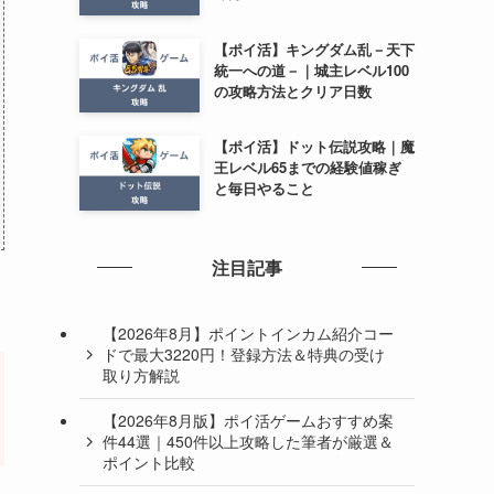
【ポイ活】キングダム乱－天下
統一への道－｜城主レベル100
の攻略方法とクリア日数
【ポイ活】ドット伝説攻略｜魔
王レベル65までの経験値稼ぎ
と毎日やること
注目記事
【2026年8月】ポイントインカム紹介コー
ドで最大3220円！登録方法＆特典の受け
取り方解説
【2026年8月版】ポイ活ゲームおすすめ案
件44選｜450件以上攻略した筆者が厳選＆
ポイント比較