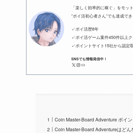
「楽しく効率的に稼ぐ」をモッ
”ポイ活初心者さん”でも達成で
✓ポイ活歴8年
✓ポイ活ゲーム案件450件以上
✓ポイントサイト15社から認定
SNSでも情報発信中！
X
Instagram
リンク
Coin Master-Board Adventure 
Coin Master-Board Adventure