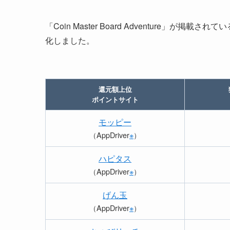
「Coin Master Board Adventure
化しました。
還元額上位
ポイントサイト
モッピー
（AppDriver
※
）
ハピタス
（AppDriver
※
）
げん玉
（AppDriver
※
）