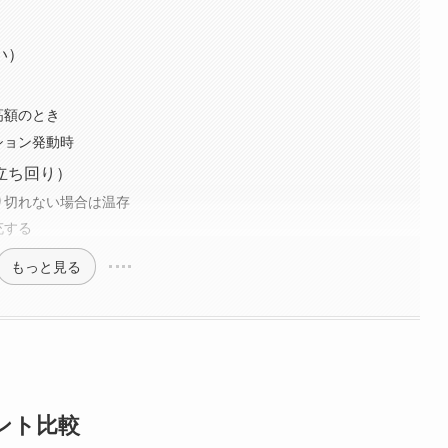
い）
高額のとき
ション発動時
立ち回り）
り切れない場合は温存
充する
もっと見る
ポイント比較