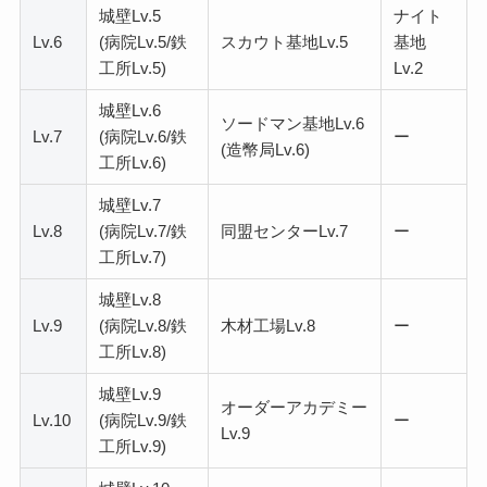
城壁Lv.5
ナイト
Lv.6
(病院Lv.5/鉄
スカウト基地Lv.5
基地
工所Lv.5)
Lv.2
城壁Lv.6
ソードマン基地Lv.6
Lv.7
(病院Lv.6/鉄
ー
(造幣局Lv.6)
工所Lv.6)
城壁Lv.7
Lv.8
(病院Lv.7/鉄
同盟センターLv.7
ー
工所Lv.7)
城壁Lv.8
Lv.9
(病院Lv.8/鉄
木材工場Lv.8
ー
工所Lv.8)
城壁Lv.9
オーダーアカデミー
Lv.10
(病院Lv.9/鉄
ー
Lv.9
工所Lv.9)