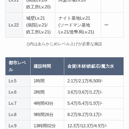
鉄工所Lv.20)
城壁Lv.21
ナイト基地Lv.21
Lv.22
(病院Lv.21/
(ソードマン基地
ー
鉄工所Lv.21)
Lv.21/造幣局Lv.21)
()内はあらかじめレベル上げが必要な施設
都市レベ
建設時間
金貨/木材/鉄鉱石/魔力水
ル
Lv.5
1時間
2.1万/2.1万/6,500/‐
Lv.6
2時間
3.6万/3.6万/1.2万/‐
Lv.7
4時間43分
5.4万/5.4万/1.9万/‐
Lv.8
9時間26分
8.2万/8.2万/3.1万/‐
Lv.9
13時間02分
12.3万/12.3万/4.9万/‐