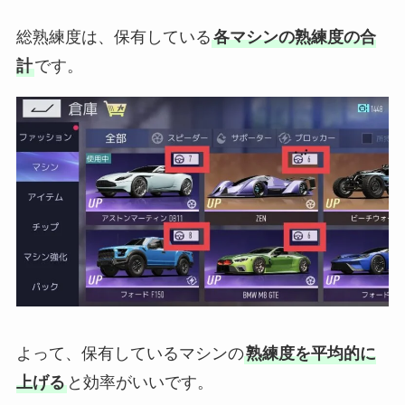
総熟練度は、保有している
各マシンの熟練度の合
計
です。
よって、
保有しているマシンの
熟練度を平均的に
上げる
と効率がいいです。