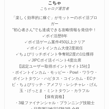
こちゃ
こちゃログ運営者
「楽しく効率的に稼ぐ」がモットーのポイ活ブロ
ガー
”初心者さん”でも達成できる攻略情報を発信中！
✓ポイ活歴8年
✓ポイ活ゲーム案件450以上クリア
✓ポイントインカム大使2度就任
✓ちょびリッチポイント争奪戦2度の1位獲得
✓JIPCポイ活イベント4度出席
【認定ユーザー取得ポイントサイト15社】
・ポイントインカム・モッピー・Powl・ワラウ・
ポイントタウン・ハピタス・コインカム・ECナ
ビ・ちょびリッチ・アメフリ・レシチャレ・げん
玉・げっとま・ミントタウン・カラフル
【保有資格】
・3級ファイナンシャル・プランニング技能士
・日商簿記検定試験3級 合格