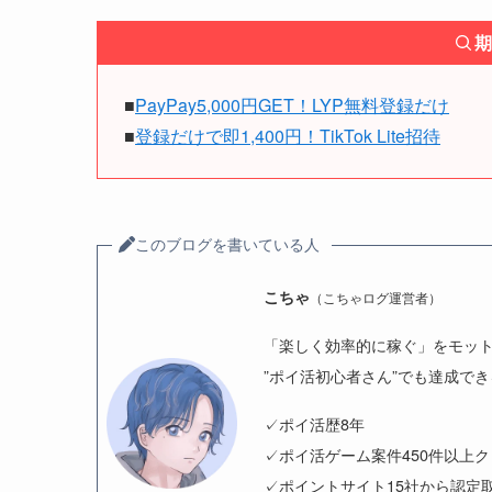
期
■
PayPay5,000円GET！LYP無料登録だけ
■
登録だけで即1,400円！TikTok Lite招待
このブログを書いている人
こちゃ
（こちゃログ運営者）
「楽しく効率的に稼ぐ」をモッ
”ポイ活初心者さん”でも達成で
✓ポイ活歴8年
✓ポイ活ゲーム案件450件以上
✓ポイントサイト15社から認定