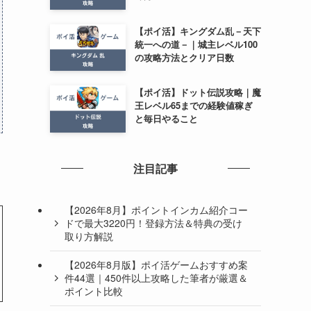
【ポイ活】キングダム乱－天下
統一への道－｜城主レベル100
の攻略方法とクリア日数
【ポイ活】ドット伝説攻略｜魔
王レベル65までの経験値稼ぎ
と毎日やること
注目記事
【2026年8月】ポイントインカム紹介コー
ドで最大3220円！登録方法＆特典の受け
取り方解説
【2026年8月版】ポイ活ゲームおすすめ案
件44選｜450件以上攻略した筆者が厳選＆
ポイント比較