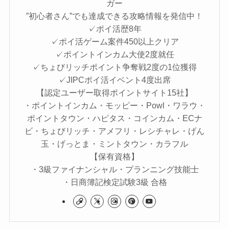
ガー
”初心者さん”でも達成できる攻略情報を発信中！
✓ポイ活歴8年
✓ポイ活ゲーム案件450以上クリア
✓ポイントインカム大使2度就任
✓ちょびリッチポイント争奪戦2度の1位獲得
✓JIPCポイ活イベント4度出席
【認定ユーザー取得ポイントサイト15社】
・ポイントインカム・モッピー・Powl・ワラウ・
ポイントタウン・ハピタス・コインカム・ECナ
ビ・ちょびリッチ・アメフリ・レシチャレ・げん
玉・げっとま・ミントタウン・カラフル
【保有資格】
・3級ファイナンシャル・プランニング技能士
・日商簿記検定試験3級 合格