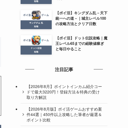
【ポイ活】キングダム乱－天下
統一への道－｜城主レベル100
の攻略方法とクリア日数
【ポイ活】ドット伝説攻略｜魔
王レベル65までの経験値稼ぎ
と毎日やること
注目記事
【2026年8月】ポイントインカム紹介コー
ドで最大3220円！登録方法＆特典の受け
取り方解説
【2026年8月版】ポイ活ゲームおすすめ案
件44選｜450件以上攻略した筆者が厳選＆
ポイント比較