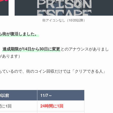
街アイコンなし（10/20以降）
7から街が復活しました。
、
達成期限が14日から30日に変更
とのアナウンスがありまし
があります）
ちているので、街のコイン回収だけでは「クリアできる人」
20以前
11/7～
間に1回
24時間に1回