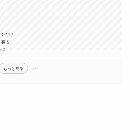
インだけ
が目安
獲得
もっと見る