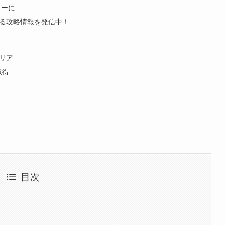
トーに
きる攻略情報を発信中！
クリア
取得
目次