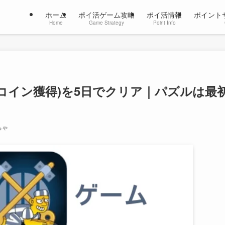
ホーム
ポイ活ゲーム攻略
ポイ活情報
ポイント
Home
Game Strategy
Point Info
0,000コイン獲得)を5日でクリア｜パズルは最
ちゃ