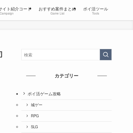
サイト紹介コード
おすすめ案件まとめ
ポイ活ツール
Campaign
Game List
Tools
初
カテゴリー
ポイ活ゲーム攻略
城ゲー
RPG
SLG