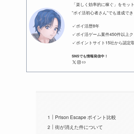
「楽しく効率的に稼ぐ」をモッ
”ポイ活初心者さん”でも達成で
✓ポイ活歴8年
✓ポイ活ゲーム案件450件以上
✓ポイントサイト15社から認定
SNSでも情報発信中！
X
Instagram
リンク
Prison Escape ポイント比較
街が消えた件について