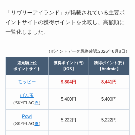
「リヴリーアイランド」が掲載されている主要ポ
イントサイトの獲得ポイントを比較し、高額順に
一覧化しました。
（ポイントデータ最終確認:2026年8月8日）
還元額上位
獲得ポイント(円)
獲得ポイント(円)
ポイントサイト
【iOS】
【Android】
モッピー
9,804円
8,441円
げん玉
5,400円
5,400円
（SKYFLAG
※
）
Powl
5,222円
5,222円
（SKYFLAG
※
）