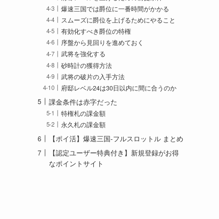
爆速三国では爵位に一番時間がかかる
スムーズに爵位を上げるためにやること
有効化すべき爵位の特権
序盤から見回りを進めておく
武将を強化する
砂時計の獲得方法
武将の破片の入手方法
府邸レベル24は30日以内に間に合うのか
課金条件は赤字だった
特権札の課金額
永久札の課金額
【ポイ活】爆速三国-フルスロットル まとめ
【認定ユーザー特典付き】新規登録がお得
なポイントサイト