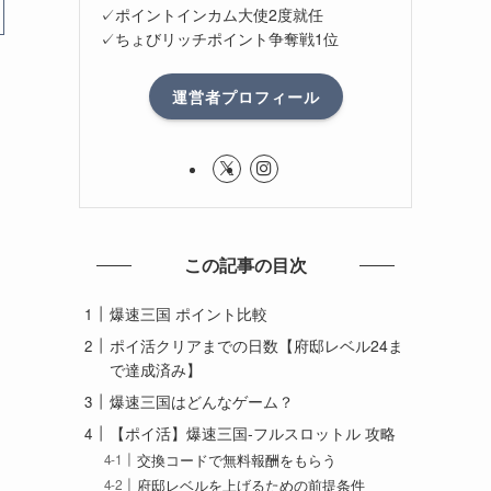
✓ポイントインカム大使2度就任
✓ちょびリッチポイント争奪戦1位
運営者プロフィール
この記事の目次
爆速三国 ポイント比較
ポイ活クリアまでの日数【府邸レベル24ま
で達成済み】
爆速三国はどんなゲーム？
【ポイ活】爆速三国-フルスロットル 攻略
交換コードで無料報酬をもらう
府邸レベルを上げるための前提条件