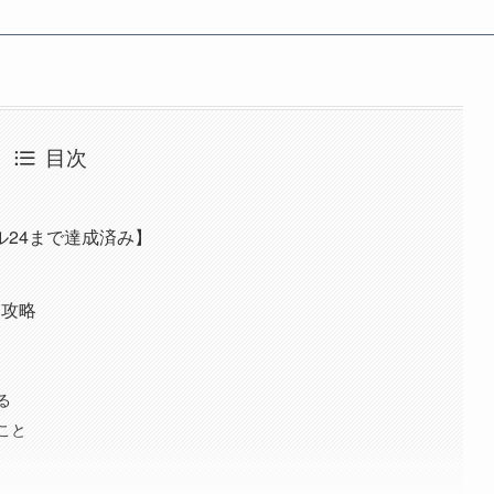
目次
24まで達成済み】
 攻略
る
こと