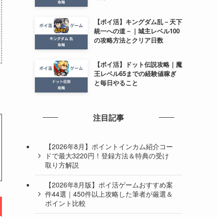
【ポイ活】キングダム乱－天下
統一への道－｜城主レベル100
の攻略方法とクリア日数
【ポイ活】ドット伝説攻略｜魔
王レベル65までの経験値稼ぎ
と毎日やること
注目記事
【2026年8月】ポイントインカム紹介コー
ドで最大3220円！登録方法＆特典の受け
取り方解説
【2026年8月版】ポイ活ゲームおすすめ案
件44選｜450件以上攻略した筆者が厳選＆
ポイント比較