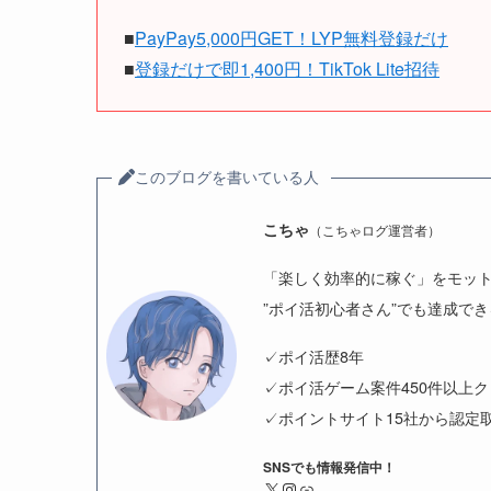
■
PayPay5,000円GET！LYP無料登録だけ
■
登録だけで即1,400円！TikTok Lite招待
このブログを書いている人
こちゃ
（こちゃログ運営者）
「楽しく効率的に稼ぐ」をモッ
”ポイ活初心者さん”でも達成で
✓ポイ活歴8年
✓ポイ活ゲーム案件450件以上
✓ポイントサイト15社から認定
SNSでも情報発信中！
X
Instagram
リンク