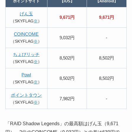
ポイントサイト
【iOS】
【Android】
げん玉
9,671円
9,671円
（SKYFLAG
※
）
COINCOME
9,032円
-
（SKYFLAG
※
）
ちょびリッチ
8,502円
8,502円
（SKYFLAG
※
）
Powl
8,502円
8,502円
（SKYFLAG
※
）
ポイントタウン
7,982円
-
（SKYFLAG
※
）
「RAID Shadow Legends」の最高額はげん玉（9,671