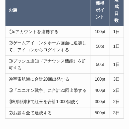
獲得
成
お題
ポイ
日
ント
数
①dアカウントを連携する
100pt
1日
②ゲームアイコンをホーム画面に追加し
50pt
1日
て、アイコンからログインする
③プッシュ通知（アナウンス機能）を許
50pt
1日
可する
④宇宙航海に合計20回出発する
100pt
3日
⑤「ユニオン戦争」に合計20回出撃する
400pt
2日
⑥戦闘訓練で紅玉を合計1,000個使う
300pt
2日
⑦お題を全て達成する
500pt
3日