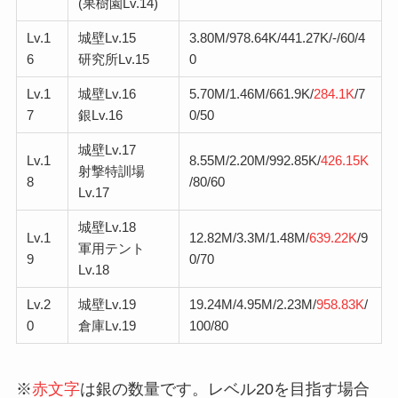
(果樹園Lv.14)
Lv.1
城壁Lv.15
3.80M/978.64K/441.27K/-/60/4
6
研究所Lv.15
0
Lv.1
城壁Lv.16
5.70M/1.46M/661.9K/
284.1K
/7
7
銀Lv.16
0/50
城壁Lv.17
Lv.1
8.55M/2.20M/992.85K/
426.15K
射撃特訓場
8
/80/60
Lv.17
城壁Lv.18
Lv.1
12.82M/3.3M/1.48M/
639.22K
/9
軍用テント
9
0/70
Lv.18
Lv.2
城壁Lv.19
19.24M/4.95M/2.23M/
958.83K
/
0
倉庫Lv.19
100/80
※
赤文字
は銀の数量です。レベル20を目指す場合