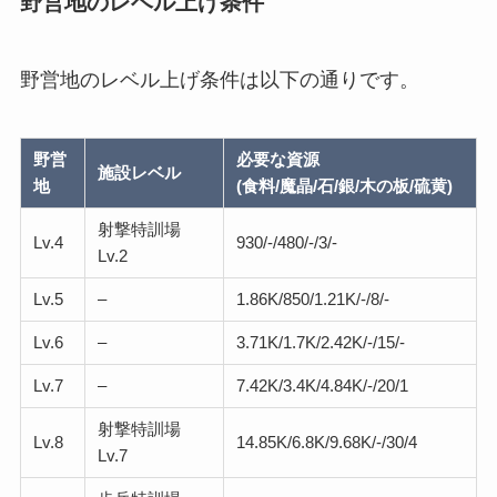
野営地のレベル上げ条件
野営地のレベル上げ条件は以下の通りです。
野営
必要な資源
施設レベル
地
(食料/魔晶/石/銀/木の板/硫黄)
射撃特訓場
Lv.4
930/-/480/-/3/-
Lv.2
Lv.5
–
1.86K/850/1.21K/-/8/-
Lv.6
–
3.71K/1.7K/2.42K/-/15/-
Lv.7
–
7.42K/3.4K/4.84K/-/20/1
射撃特訓場
Lv.8
14.85K/6.8K/9.68K/-/30/4
Lv.7